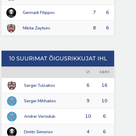
7
6
Gennadi Filippov
8
6
Nikita Zaytsev
10 SUURIMAT ÕIGUSRIKKUJAT IHL
И
МИН
6
16
Sergei Tulsakov
9
10
Sergei Mihhailov
10
6
Andrei Vernidub
4
6
Dmitri Simonov