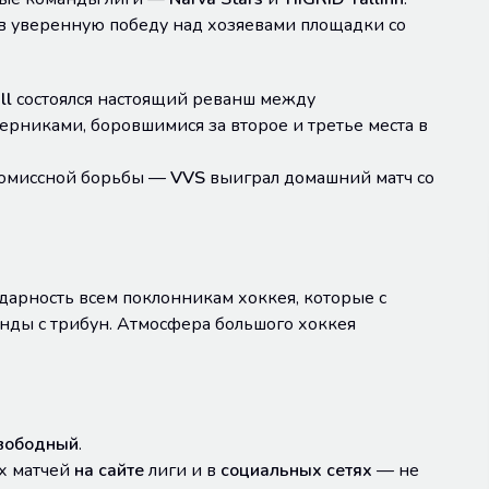
ав уверенную победу над хозяевами площадки со
ll
состоялся настоящий реванш между
ерниками, боровшимися за второе и третье места в
ромиссной борьбы —
VVS
выиграл домашний матч со
арность всем поклонникам хоккея, которые с
нды с трибун. Атмосфера большого хоккея
 свободный
.
х матчей
на сайте
лиги и в
социальных сетях
— не