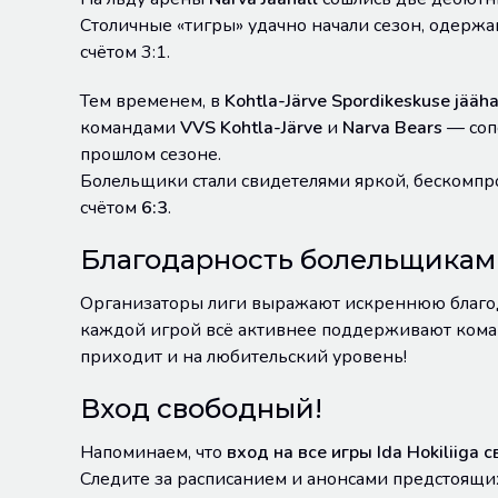
Столичные «тигры» удачно начали сезон, одерж
счётом 3:1.
Тем временем, в
Kohtla-Järve Spordikeskuse jääha
командами
VVS Kohtla-Järve
и
Narva Bears
— соп
прошлом сезоне.
Болельщики стали свидетелями яркой, бескомп
счётом
6:3
.
Благодарность болельщикам
Организаторы лиги выражают искреннюю благод
каждой игрой всё активнее поддерживают кома
приходит и на любительский уровень!
Вход свободный!
Напоминаем, что
вход на все игры Ida Hokiliiga
Следите за расписанием и анонсами предстоящи