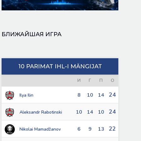
БЛИЖАЙШАЯ ИГРА
10 PARIMAT IHL-I MÄNGIJAT
И
Г
П
О
24
8
10
14
Ilya Ilin
24
10
14
10
Aleksandr Rabotinski
22
6
9
13
Nikolai Mamadžanov