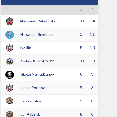
И
Г
10
14
Aleksandr Rabotinski
9
11
Alexander Smetanin
8
10
Ilya Ilin
10
10
Rustam KORSUNOV
6
9
Nikolai Mamadžanov
9
8
Leonid Portnov
9
8
llja Tsegotov
8
6
Igor Rõbinski