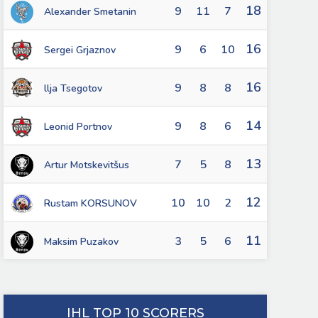
18
9
11
7
Alexander Smetanin
16
9
6
10
Sergei Grjaznov
16
9
8
8
llja Tsegotov
14
9
8
6
Leonid Portnov
13
7
5
8
Artur Motskevitšus
12
10
10
2
Rustam KORSUNOV
11
3
5
6
Maksim Puzakov
IHL TOP 10 SCORERS