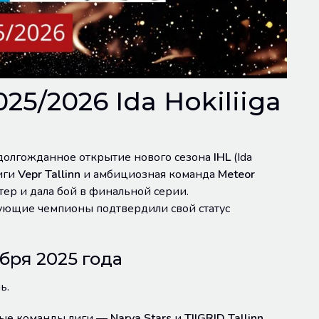
5/2026 Ida Hokiliiga
сь долгожданное открытие нового сезона
IHL
(Ida
лиги
Vepr Tallinn
и амбициозная команда
Meteor
тер и дала бой в финальной серии.
вующие чемпионы подтвердили свой статус
бря 2025 года
ь.
ные команды лиги —
Narva Stars
и
TIIGRID Tallinn
.