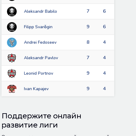
7
6
Aleksandr Babilo
9
6
Filipp Svarǒgin
8
4
Andrei Fedoseev
7
4
Aleksandr Pavlov
9
4
Leonid Portnov
9
4
Ivan Kapajev
Поддержите онлайн
развитие лиги