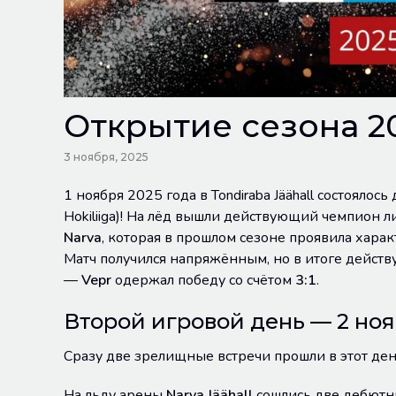
Открытие сезона 202
3 ноября, 2025
1 ноября 2025 года в Tondiraba Jäähall состояло
Hokiliiga)! На лёд вышли действующий чемпион 
Narva
, которая в прошлом сезоне проявила харак
Матч получился напряжённым, но в итоге дейст
—
Vepr
одержал победу со счётом
3:1
.
Второй игровой день — 2 ноя
Сразу две зрелищные встречи прошли в этот ден
На льду арены
Narva Jäähall
сошлись две дебют