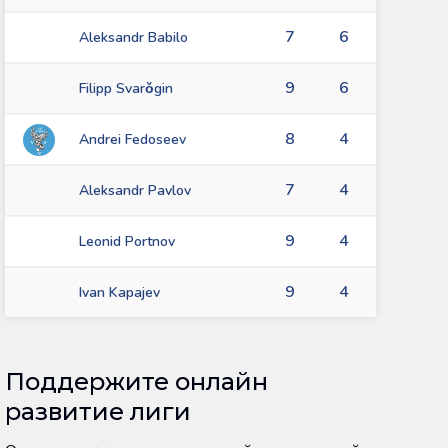
7
6
Aleksandr Babilo
9
6
Filipp Svarǒgin
8
4
Andrei Fedoseev
7
4
Aleksandr Pavlov
9
4
Leonid Portnov
9
4
Ivan Kapajev
Поддержите онлайн
развитие лиги