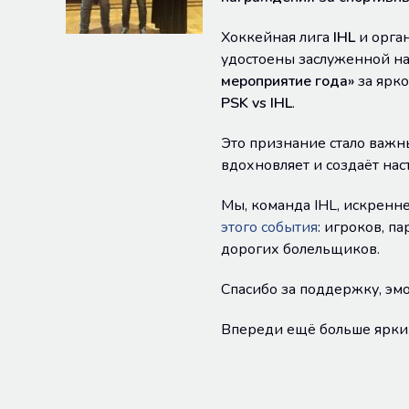
Хоккейная лига
IHL
и орга
удостоены заслуженной н
мероприятие года»
за ярк
PSK vs IHL
.
Это признание стало важн
вдохновляет и создаёт нас
Мы, команда IHL, искренне
этого события
: игроков, п
дорогих болельщиков.
Спасибо за поддержку, эмо
Впереди ещё больше ярких