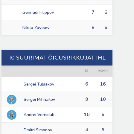
7
6
Gennadi Filippov
8
6
Nikita Zaytsev
10 SUURIMAT ÕIGUSRIKKUJAT IHL
И
МИН
6
16
Sergei Tulsakov
9
10
Sergei Mihhailov
10
6
Andrei Vernidub
4
6
Dmitri Simonov