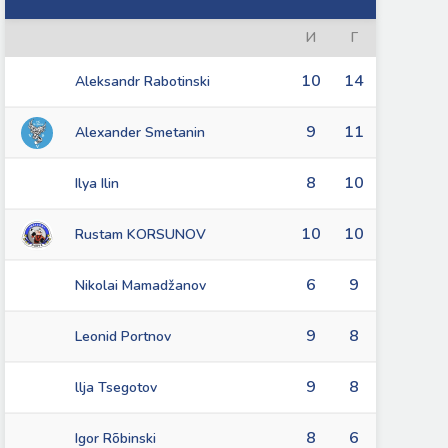
И
Г
10
14
Aleksandr Rabotinski
9
11
Alexander Smetanin
8
10
Ilya Ilin
10
10
Rustam KORSUNOV
6
9
Nikolai Mamadžanov
9
8
Leonid Portnov
9
8
llja Tsegotov
8
6
Igor Rõbinski