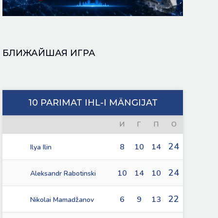
БЛИЖАЙШАЯ ИГРА
10 PARIMAT IHL-I MÄNGIJAT
И
Г
П
О
24
8
10
14
Ilya Ilin
24
10
14
10
Aleksandr Rabotinski
22
6
9
13
Nikolai Mamadžanov