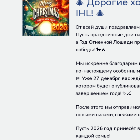
🎄 Дорогие х
IHL! 🎄
От всей души поздравляем
Пусть праздничные дни на
а
Год Огненной Лошади
пр
победы! 🐎🔥
Мы искренне благодарим в
по-настоящему особенным
📅
Уже 27 декабря вас жд
котором будет опубликов
завершением года! ✨🏒
После этого мы отправимс
новыми силами, свежими 
Пусть
2026 год
принесёт в
каждой семье!