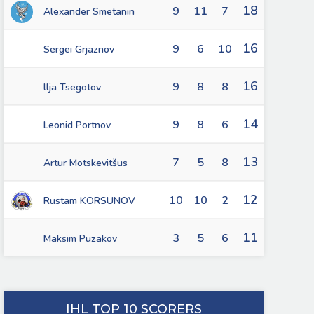
18
9
11
7
Alexander Smetanin
16
9
6
10
Sergei Grjaznov
16
9
8
8
llja Tsegotov
14
9
8
6
Leonid Portnov
13
7
5
8
Artur Motskevitšus
12
10
10
2
Rustam KORSUNOV
11
3
5
6
Maksim Puzakov
IHL TOP 10 SCORERS