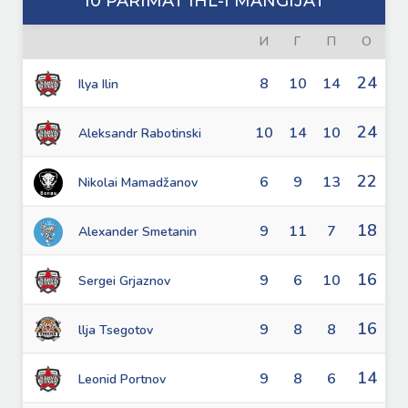
10 PARIMAT IHL-I MÄNGIJAT
И
Г
П
О
24
8
10
14
Ilya Ilin
24
10
14
10
Aleksandr Rabotinski
22
6
9
13
Nikolai Mamadžanov
18
9
11
7
Alexander Smetanin
16
9
6
10
Sergei Grjaznov
16
9
8
8
llja Tsegotov
14
9
8
6
Leonid Portnov