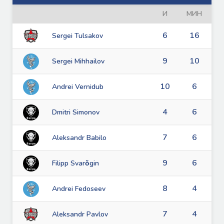
И
МИН
6
16
Sergei Tulsakov
9
10
Sergei Mihhailov
10
6
Andrei Vernidub
4
6
Dmitri Simonov
7
6
Aleksandr Babilo
9
6
Filipp Svarǒgin
8
4
Andrei Fedoseev
7
4
Aleksandr Pavlov