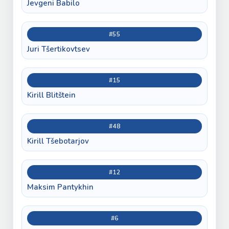
Jevgeni Babilo
#55
Juri Tšertikovtsev
#15
Kirill Blitštein
#48
Kirill Tšebotarjov
#12
Maksim Pantykhin
#6