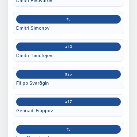
Dmitri Pivovarov
#3
Dmitri Simonov
#40
Dmitri Timofejev
#25
Filipp Svarǒgin
#17
Gennadi Filippov
#5