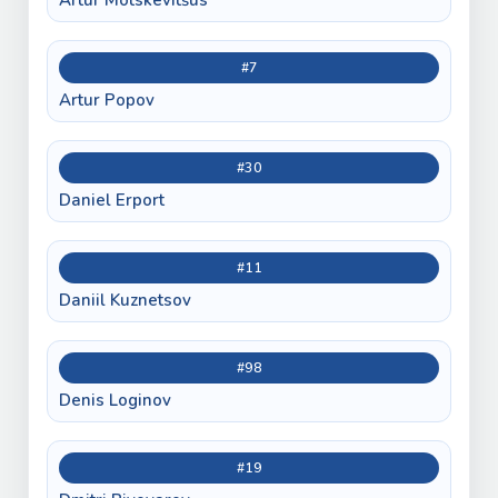
Artur Motskevitšus
#7
Artur Popov
#30
Daniel Erport
#11
Daniil Kuznetsov
#98
Denis Loginov
#19