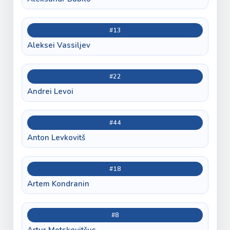
#13
Aleksei Vassiljev
#22
Andrei Levoi
#44
Anton Levkovitš
#18
Artem Kondranin
#8