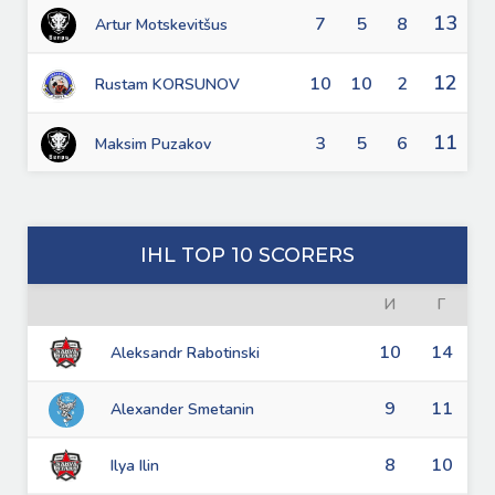
13
7
5
8
Artur Motskevitšus
12
10
10
2
Rustam KORSUNOV
11
3
5
6
Maksim Puzakov
IHL TOP 10 SCORERS
И
Г
10
14
Aleksandr Rabotinski
9
11
Alexander Smetanin
8
10
Ilya Ilin