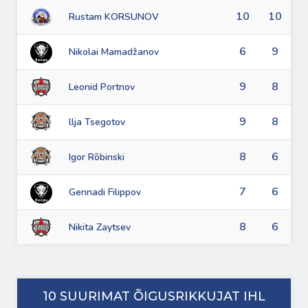
10
10
Rustam KORSUNOV
6
9
Nikolai Mamadžanov
9
8
Leonid Portnov
9
8
llja Tsegotov
8
6
Igor Rõbinski
7
6
Gennadi Filippov
8
6
Nikita Zaytsev
10 SUURIMAT ÕIGUSRIKKUJAT IHL