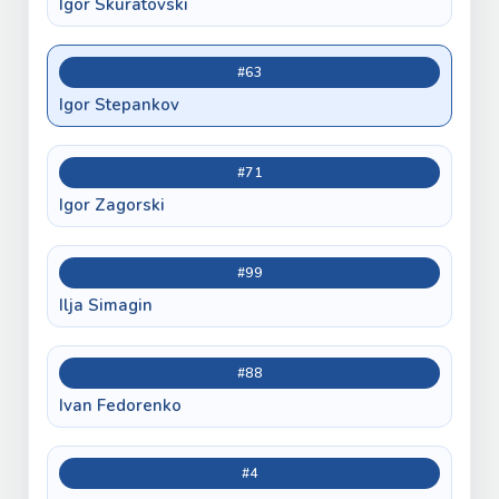
Igor Skuratovski
#63
Igor Stepankov
#71
Igor Zagorski
#99
Ilja Simagin
#88
Ivan Fedorenko
#4