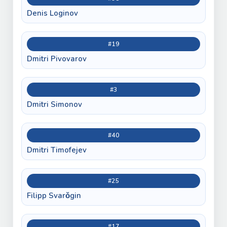
Denis Loginov
#19
Dmitri Pivovarov
#3
Dmitri Simonov
#40
Dmitri Timofejev
#25
Filipp Svarǒgin
#17