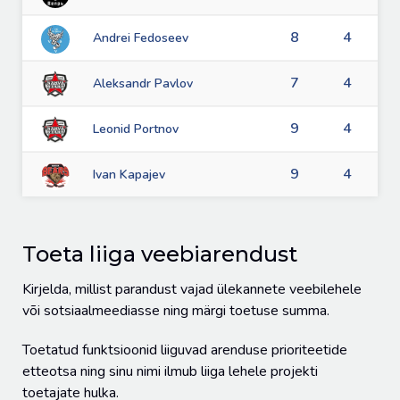
8
4
Andrei Fedoseev
7
4
Aleksandr Pavlov
9
4
Leonid Portnov
9
4
Ivan Kapajev
Toeta liiga veebiarendust
Kirjelda, millist parandust vajad ülekannete veebilehele
või sotsiaalmeediasse ning märgi toetuse summa.
Toetatud funktsioonid liiguvad arenduse prioriteetide
etteotsa ning sinu nimi ilmub liiga lehele projekti
toetajate hulka.