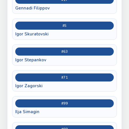
Gennadi Filippov
#5
Igor Skuratovski
#63
Igor Stepankov
#71
Igor Zagorski
#99
Ilja Simagin