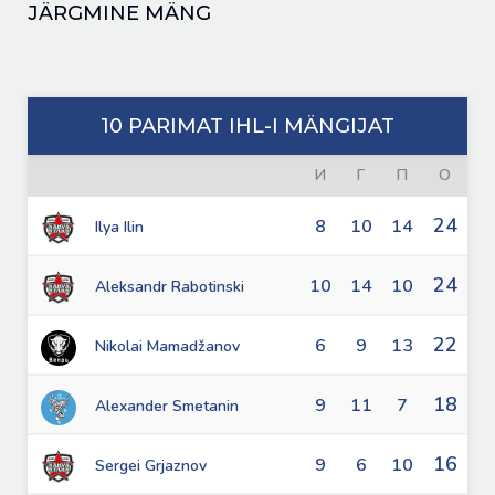
JÄRGMINE MÄNG
10 PARIMAT IHL-I MÄNGIJAT
И
Г
П
О
24
8
10
14
Ilya Ilin
24
10
14
10
Aleksandr Rabotinski
22
6
9
13
Nikolai Mamadžanov
18
9
11
7
Alexander Smetanin
16
9
6
10
Sergei Grjaznov