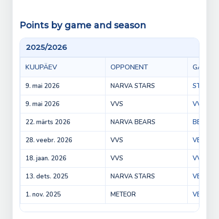
Points by game and season
2025/2026
KUUPÄEV
OPPONENT
GAME
9. mai 2026
NARVA STARS
STARS v
9. mai 2026
VVS
VVS vs 
22. märts 2026
NARVA BEARS
BEARS v
28. veebr. 2026
VVS
VEPR vs
18. jaan. 2026
VVS
VVS vs 
13. dets. 2025
NARVA STARS
VEPR vs
1. nov. 2025
METEOR
VEPR vs