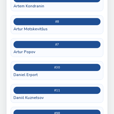
Artem Kondranin
#8
Artur Motskevitšus
#7
Artur Popov
#30
Daniel Erport
#11
Daniil Kuznetsov
#98