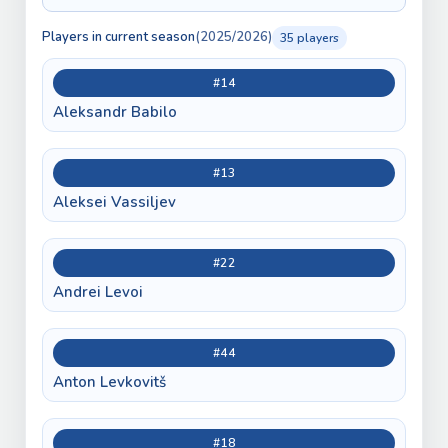
Players in current season
(2025/2026)
35 players
#14
Aleksandr Babilo
#13
Aleksei Vassiljev
#22
Andrei Levoi
#44
Anton Levkovitš
#18