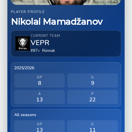
PLAYER PROFILE
Nikolai Mamadžanov
CURRENT TEAM
VEPR
#87
Rünnak
2025/2026
GP
G
8
9
A
P
13
22
All seasons
GP
G
13
11