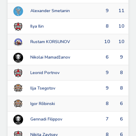
9
11
Alexander Smetanin
8
10
Ilya Ilin
10
10
Rustam KORSUNOV
6
9
Nikolai Mamadžanov
9
8
Leonid Portnov
9
8
llja Tsegotov
8
6
Igor Rõbinski
7
6
Gennadi Filippov
8
6
Nikita Zaytsev