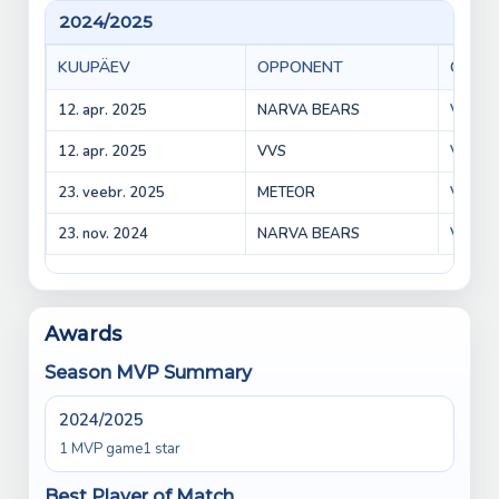
2024/2025
KUUPÄEV
OPPONENT
GAME
12. apr. 2025
NARVA BEARS
Vepr v
12. apr. 2025
VVS
VVS vs
23. veebr. 2025
METEOR
Vepr v
23. nov. 2024
NARVA BEARS
Vepr v
Awards
Season MVP Summary
2024/2025
1 MVP game
1 star
Best Player of Match