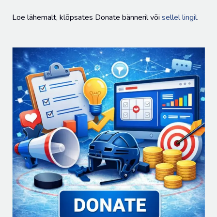
Loe lähemalt, klõpsates Donate bänneril või
sellel lingil
.