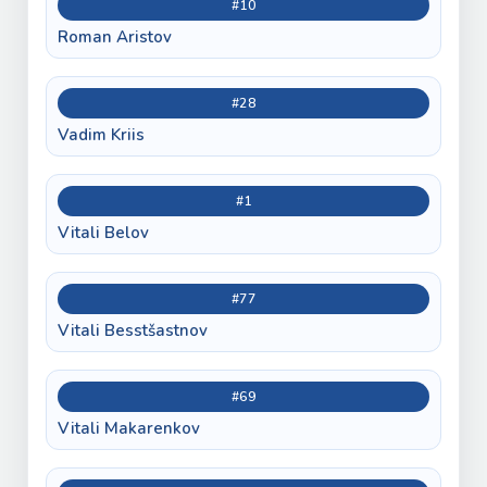
#10
Roman Aristov
#28
Vadim Kriis
#1
Vitali Belov
#77
Vitali Besstšastnov
#69
Vitali Makarenkov