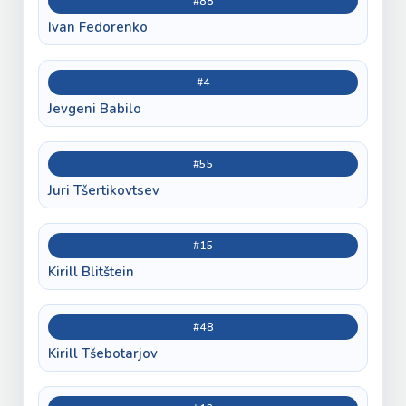
#88
Ivan Fedorenko
#4
Jevgeni Babilo
#55
Juri Tšertikovtsev
#15
Kirill Blitštein
#48
Kirill Tšebotarjov