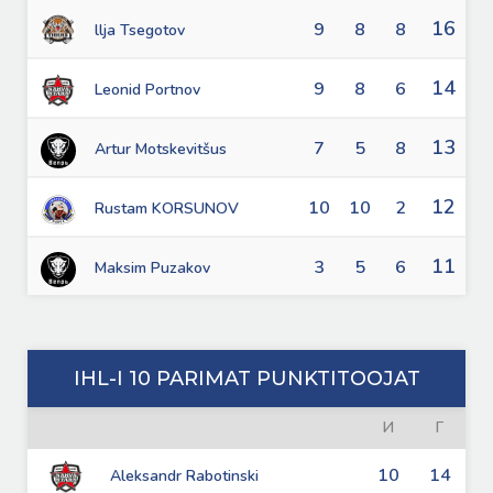
16
9
8
8
llja Tsegotov
14
9
8
6
Leonid Portnov
13
7
5
8
Artur Motskevitšus
12
10
10
2
Rustam KORSUNOV
11
3
5
6
Maksim Puzakov
IHL-I 10 PARIMAT PUNKTITOOJAT
И
Г
10
14
Aleksandr Rabotinski