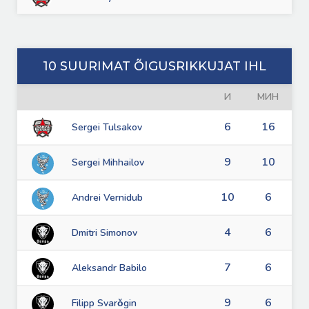
10 SUURIMAT ÕIGUSRIKKUJAT IHL
И
МИН
6
16
Sergei Tulsakov
9
10
Sergei Mihhailov
10
6
Andrei Vernidub
4
6
Dmitri Simonov
7
6
Aleksandr Babilo
9
6
Filipp Svarǒgin