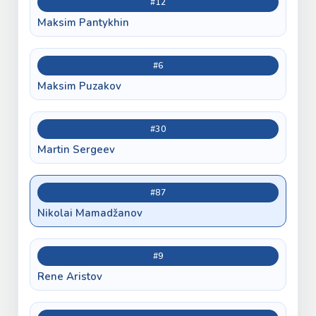
#12
Maksim Pantykhin
#6
Maksim Puzakov
#30
Martin Sergeev
#87
Nikolai Mamadžanov
#9
Rene Aristov