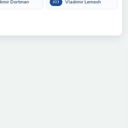
dimir Dortman
Vladimir Lemesh
#33