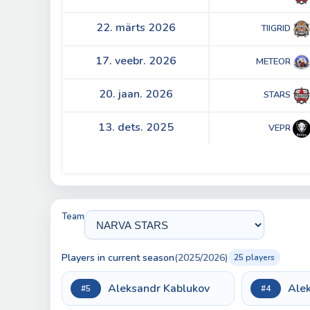
22. märts 2026
TIIGRID
17. veebr. 2026
METEOR
20. jaan. 2026
STARS
13. dets. 2025
VEPR
Team
Players in current season
(2025/2026)
25 players
Aleksandr Kablukov
Ale
#5
#4