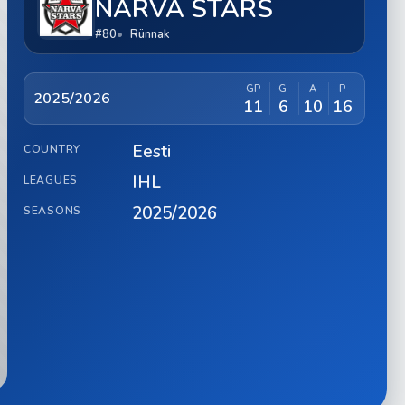
NARVA STARS
#80
Rünnak
GP
G
A
P
2025/2026
11
6
10
16
Eesti
COUNTRY
IHL
LEAGUES
2025/2026
SEASONS