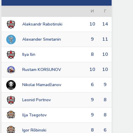
И
Г
10
14
Aleksandr Rabotinski
9
11
Alexander Smetanin
8
10
Ilya Ilin
10
10
Rustam KORSUNOV
6
9
Nikolai Mamadžanov
9
8
Leonid Portnov
9
8
llja Tsegotov
8
6
Igor Rõbinski