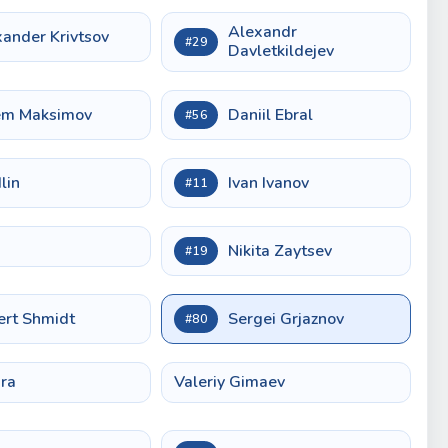
Alexandr
ander Krivtsov
#29
Davletkildejev
em Maksimov
Daniil Ebral
#56
Ilin
Ivan Ivanov
#11
Nikita Zaytsev
#19
ert Shmidt
Sergei Grjaznov
#80
ra
Valeriy Gimaev