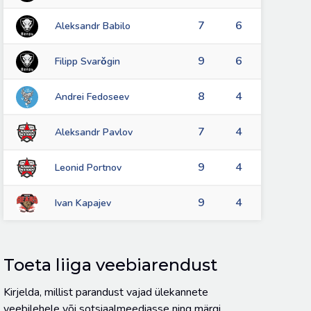
7
6
Aleksandr Babilo
9
6
Filipp Svarǒgin
8
4
Andrei Fedoseev
7
4
Aleksandr Pavlov
9
4
Leonid Portnov
9
4
Ivan Kapajev
Toeta liiga veebiarendust
Kirjelda, millist parandust vajad ülekannete
veebilehele või sotsiaalmeediasse ning märgi