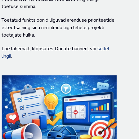
toetuse summa.
Toetatud funktsioonid liiguvad arenduse prioriteetide
etteotsa ning sinu nimi ilmub liiga lehele projekti
toetajate hulka.
Loe lähemalt, klõpsates Donate bänneril või
sellel
lingil
.