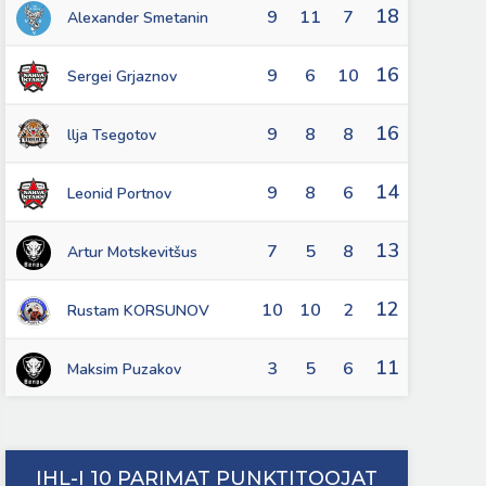
18
9
11
7
Alexander Smetanin
16
9
6
10
Sergei Grjaznov
16
9
8
8
llja Tsegotov
14
9
8
6
Leonid Portnov
13
7
5
8
Artur Motskevitšus
12
10
10
2
Rustam KORSUNOV
11
3
5
6
Maksim Puzakov
IHL-I 10 PARIMAT PUNKTITOOJAT