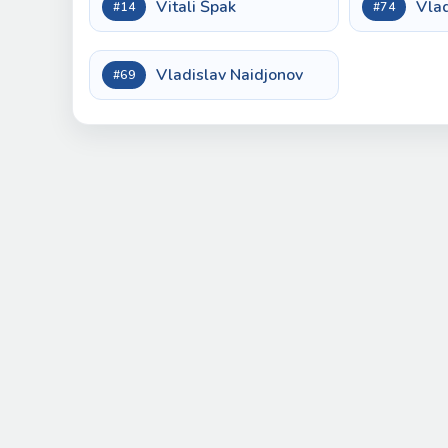
Vitali Špak
Vla
#14
#74
Vladislav Naidjonov
#69