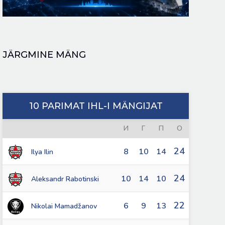
JÄRGMINE MÄNG
10 PARIMAT IHL-I MÄNGIJAT
И
Г
П
О
24
8
10
14
Ilya Ilin
24
10
14
10
Aleksandr Rabotinski
22
6
9
13
Nikolai Mamadžanov