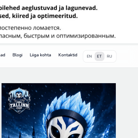
jad
Blogi
Liiga kohta
Kontaktid
EN
ET
RU