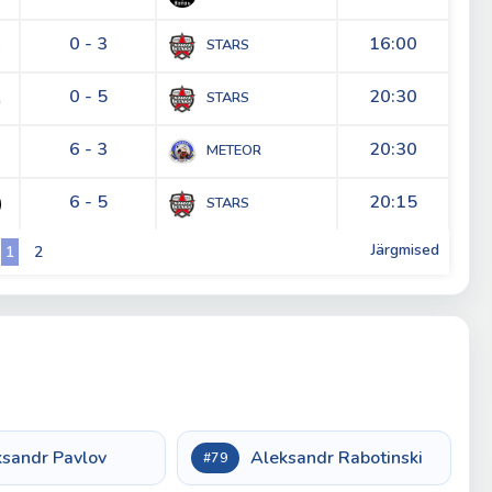
0 - 3
16:00
STARS
0 - 5
20:30
STARS
6 - 3
20:30
METEOR
6 - 5
20:15
STARS
Järgmised
1
2
ksandr Pavlov
Aleksandr Rabotinski
#79