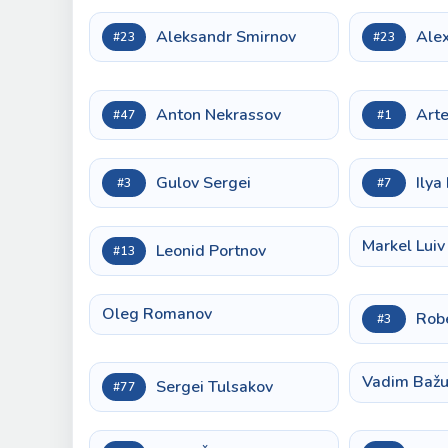
Aleksandr Smirnov
Alex
#23
#23
Anton Nekrassov
Art
#47
#1
Gulov Sergei
Ilya 
#3
#7
Markel Luiv
Leonid Portnov
#13
Oleg Romanov
Rob
#3
Vadim Bažu
Sergei Tulsakov
#77