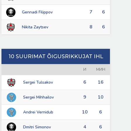
7
6
Gennadi Filippov
8
6
Nikita Zaytsev
10 SUURIMAT ÕIGUSRIKKUJAT IHL
И
МИН
6
16
Sergei Tulsakov
9
10
Sergei Mihhailov
10
6
Andrei Vernidub
4
6
Dmitri Simonov