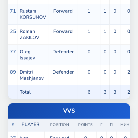
71
Forward
1
1
0
0
Rustam
KORSUNOV
25
Forward
1
1
0
0
Roman
ZAKILOV
77
Defender
0
0
0
0
Oleg
Issajev
89
Defender
0
0
0
2
Dmitri
Mashjanov
6
3
3
2
Total
VVS
PLAYER
#
POSITION
POINTS
Г
П
МИН