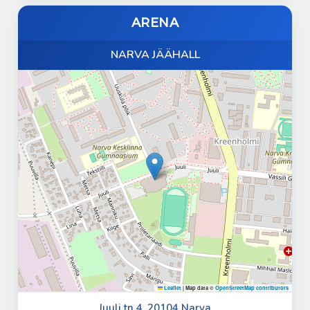
ARENA
NARVA JÄÄHALL
Leaflet
|
Map data ©
OpenStreetMap contributors
Juuli tn 4, 20104 Narva