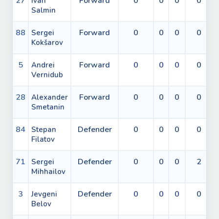
27
Forward
0
0
0
0
Ivan
Salmin
88
Forward
0
0
0
0
Sergei
Kokšarov
5
Forward
0
0
0
0
Andrei
Vernidub
28
Forward
0
0
0
0
Alexander
Smetanin
84
Defender
0
0
0
0
Stepan
Filatov
71
Defender
0
0
0
2
Sergei
Mihhailov
3
Defender
0
0
0
0
Jevgeni
Belov