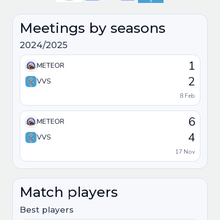
Meetings by seasons
2024/2025
1
METEOR
2
VVS
8 Feb
6
METEOR
4
VVS
17 Nov
Match players
Best players