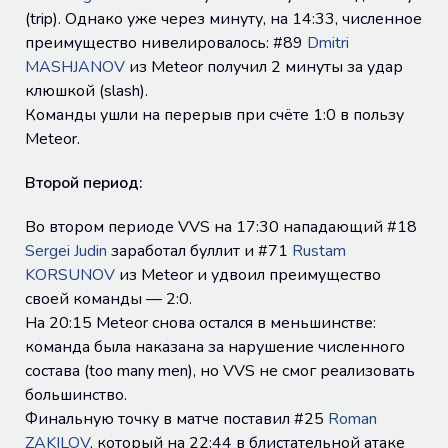
(trip). Однако уже через минуту, на 14:33, численное
преимущество нивелировалось: #89
Dmitri
MASHJANOV
из Meteor получил 2 минуты за удар
клюшкой (slash).
Команды ушли на перерыв при счёте 1:0 в пользу
Meteor.
Второй период:
Во втором периоде VVS на 17:30 нападающий #18
Sergei Judin
заработал буллит и #71
Rustam
KORSUNOV
из Meteor и удвоил преимущество
своей команды — 2:0.
На 20:15 Meteor снова остался в меньшинстве:
команда была наказана за нарушение численного
состава (too many men), но VVS не смог реализовать
большинство.
Финальную точку в матче поставил #25
Roman
ZAKILOV
, который на 22:44 в блистательной атаке