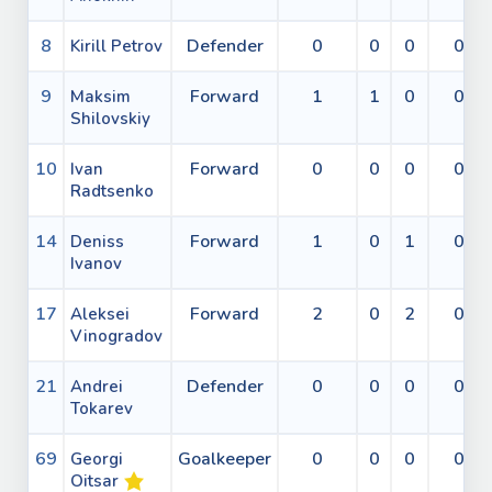
8
Defender
0
0
0
0
Kirill Petrov
9
Forward
1
1
0
0
Maksim
Shilovskiy
10
Forward
0
0
0
0
Ivan
Radtsenko
14
Forward
1
0
1
0
Deniss
Ivanov
17
Forward
2
0
2
0
Aleksei
Vinogradov
21
Defender
0
0
0
0
Andrei
Tokarev
69
Goalkeeper
0
0
0
0
Georgi
Oitsar