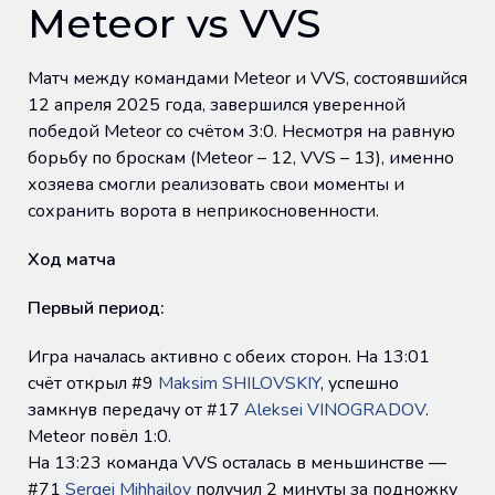
Meteor vs VVS
Матч между командами Meteor и VVS, состоявшийся
12 апреля 2025 года, завершился уверенной
победой Meteor со счётом 3:0. Несмотря на равную
борьбу по броскам (Meteor – 12, VVS – 13), именно
хозяева смогли реализовать свои моменты и
сохранить ворота в неприкосновенности.
Ход матча
Первый период:
Игра началась активно с обеих сторон. На 13:01
счёт открыл #9
Maksim SHILOVSKIY
, успешно
замкнув передачу от #17
Aleksei VINOGRADOV
.
Meteor повёл 1:0.
На 13:23 команда VVS осталась в меньшинстве —
#71
Sergei Mihhailov
получил 2 минуты за подножку