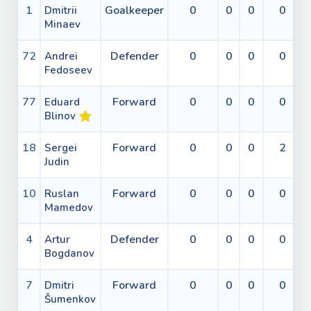
1
Goalkeeper
0
0
0
0
Dmitrii
Minaev
72
Defender
0
0
0
0
Andrei
Fedoseev
77
Forward
0
0
0
0
Eduard
Blinov
18
Forward
0
0
0
2
Sergei
Judin
10
Forward
0
0
0
0
Ruslan
Mamedov
4
Defender
0
0
0
0
Artur
Bogdanov
7
Forward
0
0
0
0
Dmitri
Šumenkov