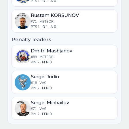
PTS 1 · G 1 · A 0
Rustam KORSUNOV
#71 · METEOR
PTS 1 · G 1 · A 0
Penalty leaders
Dmitri Mashjanov
#89 · METEOR
PIM 2 · PEN 0
Sergei Judin
#18 · VVS
PIM 2 · PEN 0
Sergei Mihhailov
#71 · VVS
PIM 2 · PEN 0