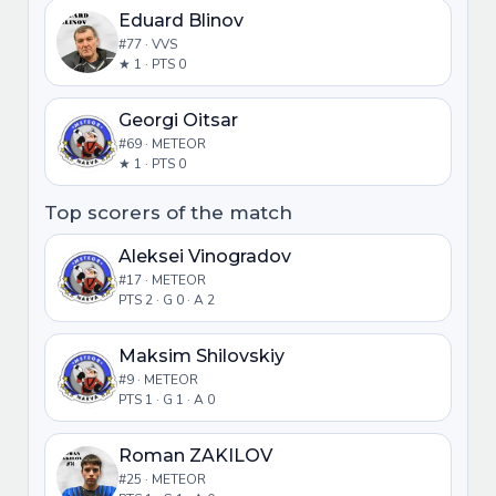
Eduard Blinov
#77 · VVS
★ 1 · PTS 0
Georgi Oitsar
#69 · METEOR
★ 1 · PTS 0
Top scorers of the match
Aleksei Vinogradov
#17 · METEOR
PTS 2 · G 0 · A 2
Maksim Shilovskiy
#9 · METEOR
PTS 1 · G 1 · A 0
Roman ZAKILOV
#25 · METEOR