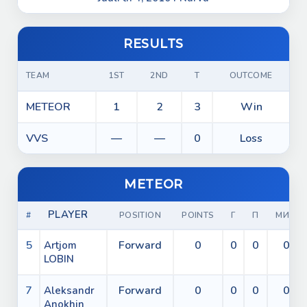
RESULTS
TEAM
1ST
2ND
T
OUTCOME
METEOR
1
2
3
Win
VVS
—
—
0
Loss
METEOR
PLAYER
#
POSITION
POINTS
Г
П
МИН
5
Forward
0
0
0
0
Artjom
LOBIN
7
Forward
0
0
0
0
Aleksandr
Anokhin