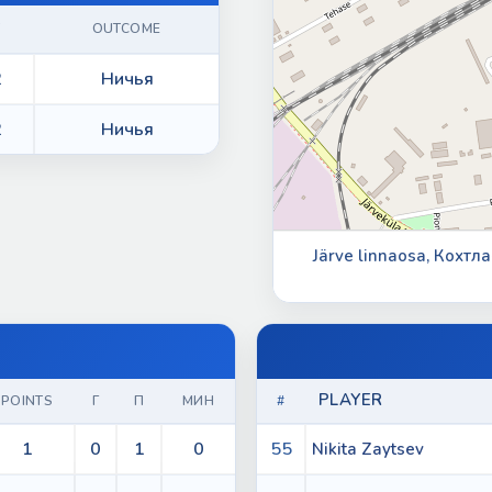
T
OUTCOME
2
Ничья
2
Ничья
Järve linnaosa, Кохтл
PLAYER
POINTS
Г
П
МИН
#
1
0
1
0
55
Nikita Zaytsev