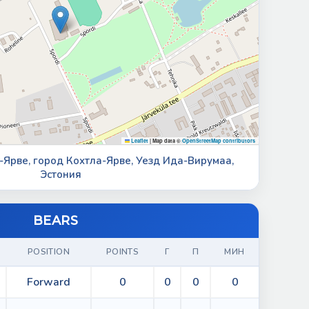
Leaflet
|
Map data ©
OpenStreetMap contributors
а-Ярве, город Кохтла-Ярве, Уезд Ида-Вирумаа,
Эстония
BEARS
POSITION
POINTS
Г
П
МИН
Forward
0
0
0
0