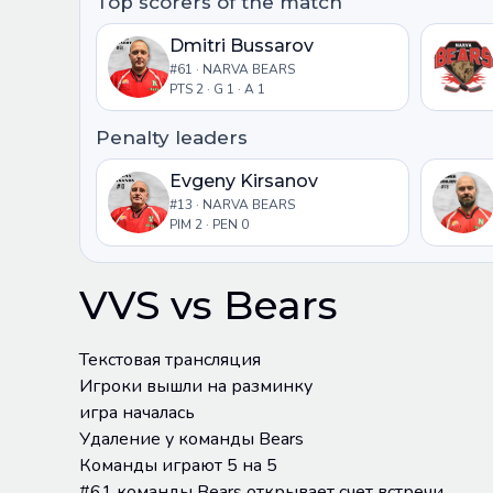
Top scorers of the match
Dmitri Bussarov
#61 · NARVA BEARS
PTS 2 · G 1 · A 1
Penalty leaders
Evgeny Kirsanov
#13 · NARVA BEARS
PIM 2 · PEN 0
VVS vs Bears
Текстовая трансляция
Игроки вышли на разминку
игра началась
Удаление у команды Bears
Команды играют 5 на 5
#61 команды Bears открывает счет встречи