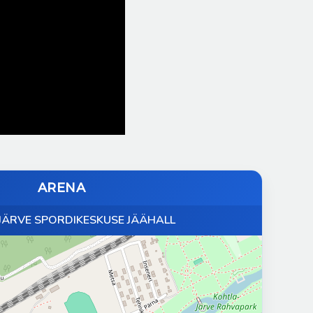
ARENA
JÄRVE SPORDIKESKUSE JÄÄHALL