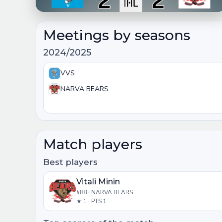
Meetings by seasons
2024/2025
VVS
NARVA BEARS
Match players
Best players
Vitali Minin
#88 · NARVA BEARS
★ 1 · PTS 1