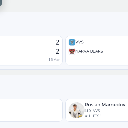
2
VVS
2
NARVA BEARS
16 Mar
Ruslan Mamedov
#10 · VVS
★ 1 · PTS 1