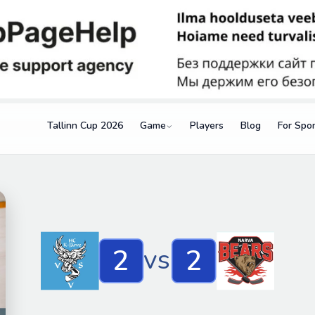
Tallinn Cup 2026
Game
Players
Blog
For Spo
2
2
vs