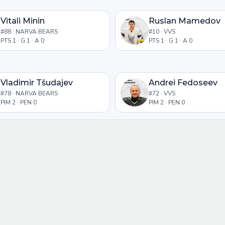
Vitali Minin
Ruslan Mamedov
#88 · NARVA BEARS
#10 · VVS
PTS 1 · G 1 · A 0
PTS 1 · G 1 · A 0
Vladimir Tšudajev
Andrei Fedoseev
#78 · NARVA BEARS
#72 · VVS
PIM 2 · PEN 0
PIM 2 · PEN 0