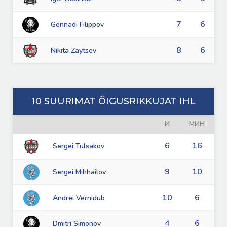
7
6
Gennadi Filippov
8
6
Nikita Zaytsev
10 SUURIMAT ÕIGUSRIKKUJAT IHL
И
МИН
6
16
Sergei Tulsakov
9
10
Sergei Mihhailov
10
6
Andrei Vernidub
4
6
Dmitri Simonov