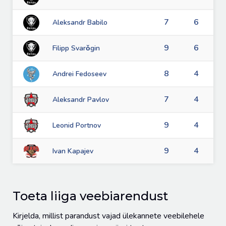
7
6
Aleksandr Babilo
9
6
Filipp Svarǒgin
8
4
Andrei Fedoseev
7
4
Aleksandr Pavlov
9
4
Leonid Portnov
9
4
Ivan Kapajev
Toeta liiga veebiarendust
Kirjelda, millist parandust vajad ülekannete veebilehele