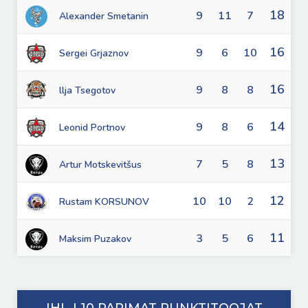
18
9
11
7
Alexander Smetanin
16
9
6
10
Sergei Grjaznov
16
9
8
8
llja Tsegotov
14
9
8
6
Leonid Portnov
13
7
5
8
Artur Motskevitšus
12
10
10
2
Rustam KORSUNOV
11
3
5
6
Maksim Puzakov