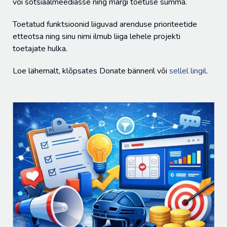
või sotsiaalmeediasse ning märgi toetuse summa.
Toetatud funktsioonid liiguvad arenduse prioriteetide
etteotsa ning sinu nimi ilmub liiga lehele projekti
toetajate hulka.
Loe lähemalt, klõpsates Donate bänneril või
sellel lingil
.