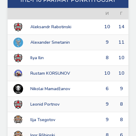
IHL-I 10 PARIMAT PUNKTITOOJAT
И
Г
10
14
Aleksandr Rabotinski
9
11
Alexander Smetanin
8
10
Ilya Ilin
10
10
Rustam KORSUNOV
6
9
Nikolai Mamadžanov
9
8
Leonid Portnov
9
8
llja Tsegotov
8
6
Igor Rõbinski