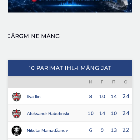
JÄRGMINE MÄNG
10 PARIMAT IHL-I MÄNGIJAT
И
Г
П
О
24
8
10
14
Ilya Ilin
24
10
14
10
Aleksandr Rabotinski
22
6
9
13
Nikolai Mamadžanov