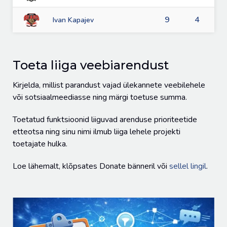
9
4
Ivan Kapajev
Toeta liiga veebiarendust
Kirjelda, millist parandust vajad ülekannete veebilehele
või sotsiaalmeediasse ning märgi toetuse summa.
Toetatud funktsioonid liiguvad arenduse prioriteetide
etteotsa ning sinu nimi ilmub liiga lehele projekti
toetajate hulka.
Loe lähemalt, klõpsates Donate bänneril või
sellel lingil
.