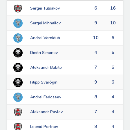
6
16
Sergei Tulsakov
9
10
Sergei Mihhailov
10
6
Andrei Vernidub
4
6
Dmitri Simonov
7
6
Aleksandr Babilo
9
6
Filipp Svarǒgin
8
4
Andrei Fedoseev
7
4
Aleksandr Pavlov
9
4
Leonid Portnov