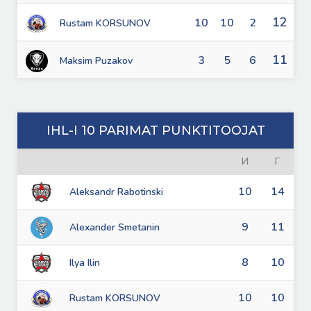
12
10
10
2
Rustam KORSUNOV
11
3
5
6
Maksim Puzakov
IHL-I 10 PARIMAT PUNKTITOOJAT
И
Г
10
14
Aleksandr Rabotinski
9
11
Alexander Smetanin
8
10
Ilya Ilin
10
10
Rustam KORSUNOV