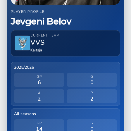
PLAYER PROFILE
Jevgeni Belov
CURRENT TEAM
VVS
Kaitsja
2025/2026
GP
G
6
0
A
P
2
2
All seasons
GP
G
14
0