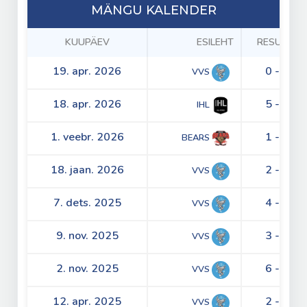
MÄNGU KALENDER
KUUPÄEV
ESILEHT
RESULTS
19. apr. 2026
0 - 4
VVS
18. apr. 2026
5 - 3
IHL
1. veebr. 2026
1 - 3
BEARS
18. jaan. 2026
2 - 5
VVS
7. dets. 2025
4 - 3
VVS
9. nov. 2025
3 - 8
VVS
2. nov. 2025
6 - 3
VVS
12. apr. 2025
2 - 2
VVS