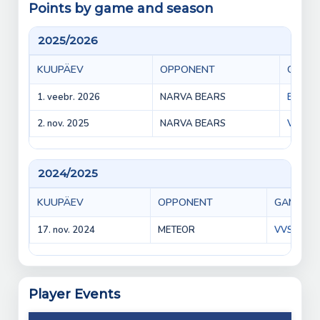
Points by game and season
2025/2026
KUUPÄEV
OPPONENT
GAME
1. veebr. 2026
NARVA BEARS
BEARS 
2. nov. 2025
NARVA BEARS
VVS vs
2024/2025
KUUPÄEV
OPPONENT
GAME
17. nov. 2024
METEOR
VVS vs Me
Player Events