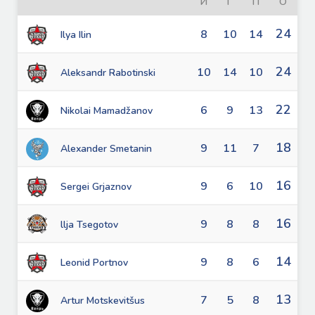
И
Г
П
О
24
8
10
14
Ilya Ilin
24
10
14
10
Aleksandr Rabotinski
22
6
9
13
Nikolai Mamadžanov
18
9
11
7
Alexander Smetanin
16
9
6
10
Sergei Grjaznov
16
9
8
8
llja Tsegotov
14
9
8
6
Leonid Portnov
13
7
5
8
Artur Motskevitšus