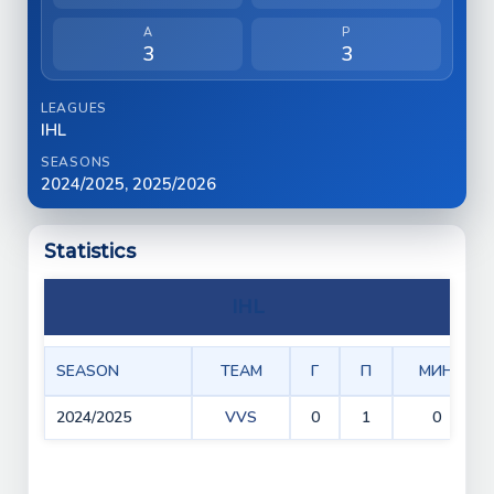
A
P
3
3
LEAGUES
IHL
SEASONS
2024/2025, 2025/2026
Statistics
IHL
SEASON
TEAM
Г
П
МИН
2024/2025
VVS
0
1
0