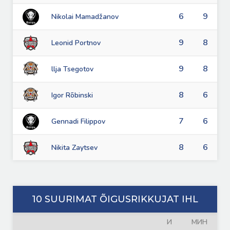
6
9
Nikolai Mamadžanov
9
8
Leonid Portnov
9
8
llja Tsegotov
8
6
Igor Rõbinski
7
6
Gennadi Filippov
8
6
Nikita Zaytsev
10 SUURIMAT ÕIGUSRIKKUJAT IHL
И
МИН