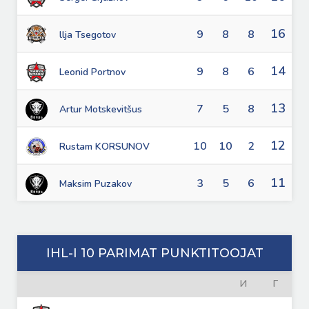
16
9
8
8
llja Tsegotov
14
9
8
6
Leonid Portnov
13
7
5
8
Artur Motskevitšus
12
10
10
2
Rustam KORSUNOV
11
3
5
6
Maksim Puzakov
IHL-I 10 PARIMAT PUNKTITOOJAT
И
Г