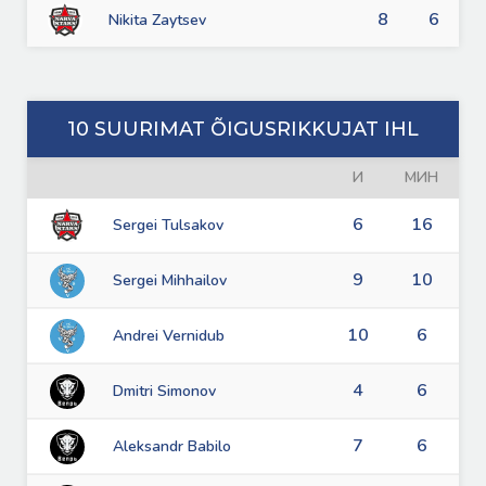
8
6
Nikita Zaytsev
10 SUURIMAT ÕIGUSRIKKUJAT IHL
И
МИН
6
16
Sergei Tulsakov
9
10
Sergei Mihhailov
10
6
Andrei Vernidub
4
6
Dmitri Simonov
7
6
Aleksandr Babilo