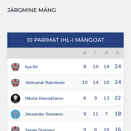
JÄRGMINE MÄNG
10 PARIMAT IHL-I MÄNGIJAT
И
Г
П
О
24
8
10
14
Ilya Ilin
24
10
14
10
Aleksandr Rabotinski
22
6
9
13
Nikolai Mamadžanov
18
9
11
7
Alexander Smetanin
16
9
6
10
Sergei Grjaznov