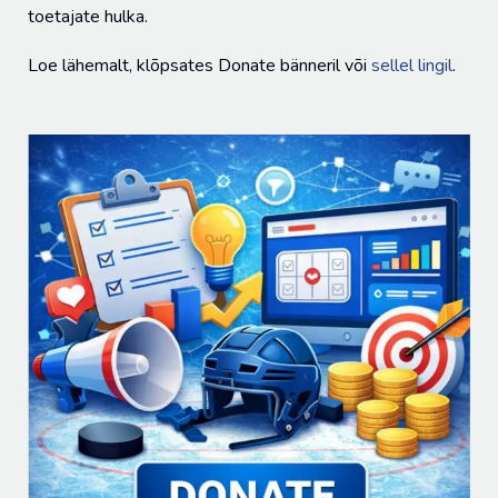
toetajate hulka.
Loe lähemalt, klõpsates Donate bänneril või
sellel lingil
.