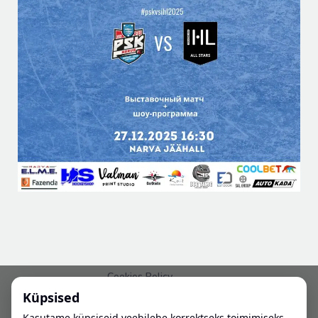
Cookies Policy
Küpsised
PRIVAATSUSPOLIITIKA
Kasutame küpsiseid veebilehe korrektseks toimimiseks