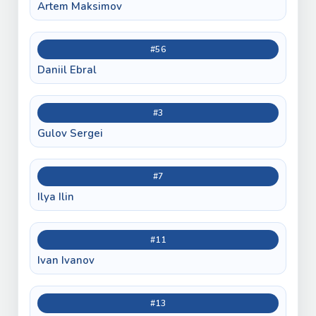
Artem Maksimov
#56
Daniil Ebral
#3
Gulov Sergei
#7
Ilya Ilin
#11
Ivan Ivanov
#13