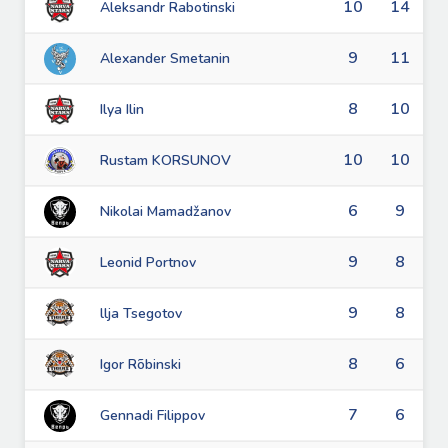
10
14
Aleksandr Rabotinski
9
11
Alexander Smetanin
8
10
Ilya Ilin
10
10
Rustam KORSUNOV
6
9
Nikolai Mamadžanov
9
8
Leonid Portnov
9
8
llja Tsegotov
8
6
Igor Rõbinski
7
6
Gennadi Filippov