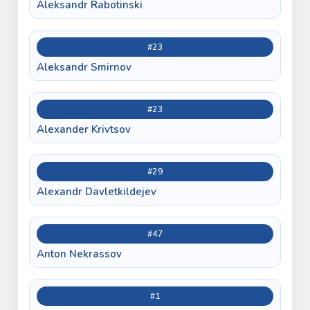
Aleksandr Rabotinski
#23
Aleksandr Smirnov
#23
Alexander Krivtsov
#29
Alexandr Davletkildejev
#47
Anton Nekrassov
#1