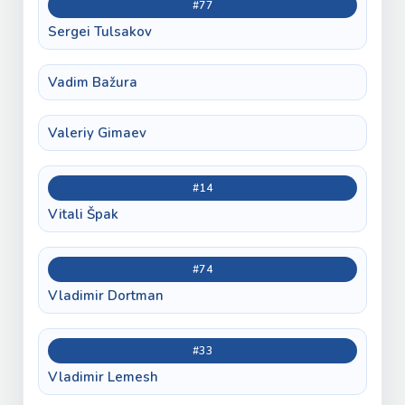
#77
Sergei Tulsakov
Vadim Bažura
Valeriy Gimaev
#14
Vitali Špak
#74
Vladimir Dortman
#33
Vladimir Lemesh