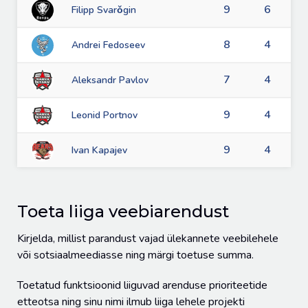
9
6
Filipp Svarǒgin
8
4
Andrei Fedoseev
7
4
Aleksandr Pavlov
9
4
Leonid Portnov
9
4
Ivan Kapajev
Toeta liiga veebiarendust
Kirjelda, millist parandust vajad ülekannete veebilehele
või sotsiaalmeediasse ning märgi toetuse summa.
Toetatud funktsioonid liiguvad arenduse prioriteetide
etteotsa ning sinu nimi ilmub liiga lehele projekti