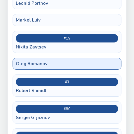
Leonid Portnov
Markel Luiv
#19
Nikita Zaytsev
Oleg Romanov
#3
Robert Shmidt
#80
Sergei Grjaznov