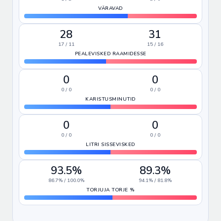
VÄRAVAD
28
31
17 / 11
15 / 16
PEALEVISKED RAAMIDESSE
0
0
0 / 0
0 / 0
KARISTUSMINUTID
0
0
0 / 0
0 / 0
LITRI SISSEVISKED
93.5%
89.3%
86.7% / 100.0%
94.1% / 81.8%
TORJUJA TORJE %