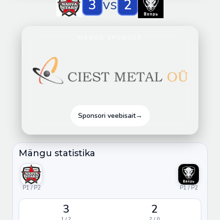
vs
3
2
MÄNGU SPONSOR
Sponsori veebisait
→
Mängu statistika
P1 / P2
P1 / P2
3
2
1 / 2
2 / 0