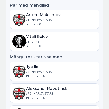
Värav: NARVA STARS #7 - Ilya Ilin,
18:37
Parimad mängijad
ассисты: #80 - Sergei Grjaznov, #79 -
Aleksandr Rabotinski (2:2)
Artem Maksimov
Võrdses koosseisus.
#1 · NARVA STARS
18:16
★ 1 · PTS 0
Meeskond NARVA STARS mängib
18:16
täiskoosseisus
Vitali Belov
Litri sissevise VEPR tsoonis
16:15
#1 · VEPR
NARVA STARS mängib enamuses.
16:15
★ 1 · PTS 0
Mäng 5 vastu 4
16:15
Karistus: VEPR #12 - Maksim Pantykhin (2
16:15
Mängu resultatiivseimad
min) — Jalale panek
Perioodi algus 2
Ilya Ilin
15:00
#7 · NARVA STARS
Perioodi lopp 1
15:00
PTS 3 · G 3 · A 0
Võrdses koosseisus.
15:00
Meeskond VEPR mängib täiskoosseisus
15:00
Aleksandr Rabotinski
Värav: VEPR #48 - Kirill Tšebotarjov,
15:00
#79 · NARVA STARS
ассисты: #85 - Maksim Puzakov (1:2)
PTS 2 · G 0 · A 2
Litri sissevise NARVA STARS tsoonis
14:43
VEPR mängib enamuses.
13:18