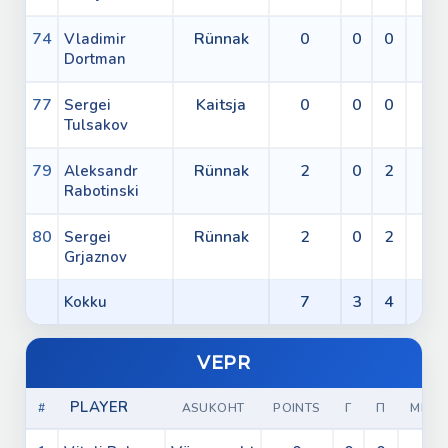
74
Rünnak
0
0
0
0
Vladimir
Dortman
77
Kaitsja
0
0
0
4
Sergei
Tulsakov
79
Rünnak
2
0
2
0
Aleksandr
Rabotinski
80
Rünnak
2
0
2
2
Sergei
Grjaznov
7
3
4
8
Kokku
VEPR
PLAYER
#
ASUKOHT
POINTS
Г
П
МИН